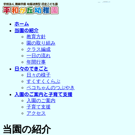
コ
ナ
ン
ビ
テ
ゲ
ン
ー
ホーム
ツ
シ
当園の紹介
へ
ョ
教育方針
ス
ン
園の取り組み
キ
に
クラス編成
ッ
移
一日の流れ
プ
動
年間行事
日々のできごと
日々の様子
すくすくくらぶ
ペコちゃんのつぶやき
入園のご案内と子育て支援
入園のご案内
子育て支援
アクセス
当園の紹介