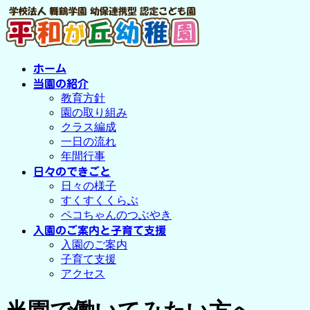
コ
ナ
ン
ビ
テ
ゲ
ン
ー
ホーム
ツ
シ
へ
ョ
当園の紹介
教育方針
ス
ン
園の取り組み
キ
に
クラス編成
ッ
移
一日の流れ
プ
動
年間行事
日々のできごと
日々の様子
すくすくくらぶ
ペコちゃんのつぶやき
入園のご案内と子育て支援
入園のご案内
子育て支援
アクセス